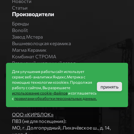
Новости
Статьи
Производители
Бренды
Bonolit
Завод Мстера
Вышневолоцкая керамика
Магма Керамик
Комбинат СТРОМА
Вяземский кирпичный завод
Продукция
Для улучшения работы сайт использует
сервис веб-аналитики Яндекс.Метрика с
Каталог
помощью технологии «cookie». Продолжая
Блоки Bonolit
принять
работу с сайтом, Вы разрешаете
Строительный кирпич
использование cookie-файлов
и соглашаетесь
Облицовочный кирпич
с
правилами обработки персональных данных.
Компания
ООО «КИРБЛОК»
ПВЗ (не для посещения):
МO, г. Долгопрудный, Лихачёвское ш., д. 14,