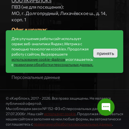
ООО «КИРБЛОК»
ПВЗ (не для посещения):
МO, г. Долгопрудный, Лихачёвское ш., д. 14,
корп. 1
Офис и шоурум:
МО, г. Дмитров, ул. Профессиональная, д.4, оф.
Для улучшения работы сайт использует
410 (4 этаж)
сервис веб-аналитики Яндекс.Метрика с
info@kirblok.ru
помощью технологии «cookie». Продолжая
принять
+7 (495) 363-74-64
работу с сайтом, Вы разрешаете
использование cookie-файлов
и соглашаетесь
Контакты
с
правилами обработки персональных данных.
Как купить
Персональные данные
© «Кирблок», 2017 - 2026. Все права защищены. Не является
публичной офертой.
Мы соблюдем закон № 152-ФЗ «О персональных данных» от
27.07.2006г. Наш сайт
использует cookie
. Продолжая пользоваться
нашим сайтом и заполняя на нем любые формы, вы автоматически
соглашаетесь с
правилами обработки персональных данных
.