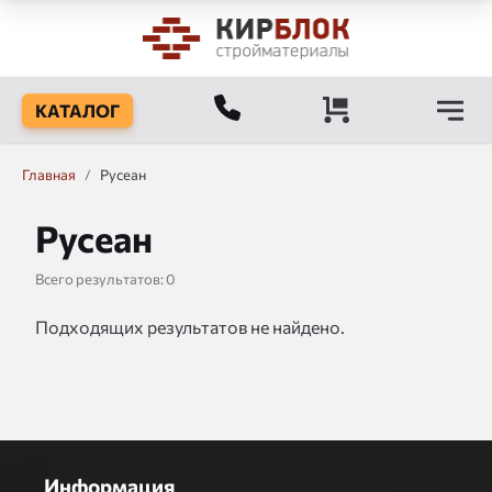
КАТАЛОГ
Главная
/
Русеан
Русеан
Всего результатов:
0
Подходящих результатов не найдено.
Информация