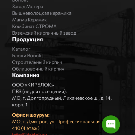
Завод Мстера
Вышневолоцкая керамика
Магма Керамик
Комбинат СТРОМА
Вяземский кирпичный завод
Продукция
Каталог
Блоки Bonolit
Строительный кирпич
Облицовочный кирпич
Компания
ООО «КИРБЛОК»
ПВЗ (не для посещения):
МO, г. Долгопрудный, Лихачёвское ш., д. 14,
корп. 1
Офис и шоурум:
МО, г. Дмитров, ул. Профессиональная, д.4, оф.
410 (4 этаж)
info@kirblok.ru