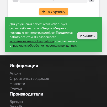
в корзину
Для улучшения работы сайт использует
сервис веб-аналитики Яндекс.Метрика с
помощью технологии «cookie». Продолжая
принять
работу с сайтом, Вы разрешаете
использование cookie-файлов
и соглашаетесь
с
правилами обработки персональных данных.
Информация
Акции
Строительство домов
Новости
Статьи
Производители
Бренды
Bonolit