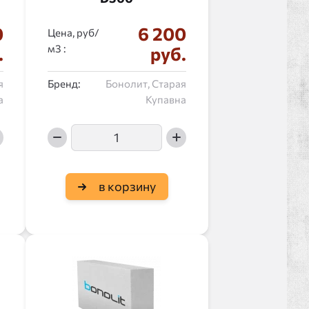
0
6 200
Цена, руб/
:
.
руб.
я
Бренд:
Бонолит, Старая
а
Купавна
в корзину