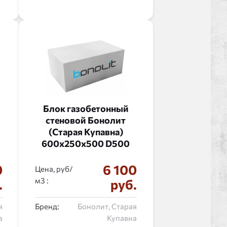
Блок газобетонный
стеновой Бонолит
(Старая Купавна)
600x250x500 D500
0
6 100
Цена, руб/
:
.
руб.
я
Бренд:
Бонолит, Старая
а
Купавна