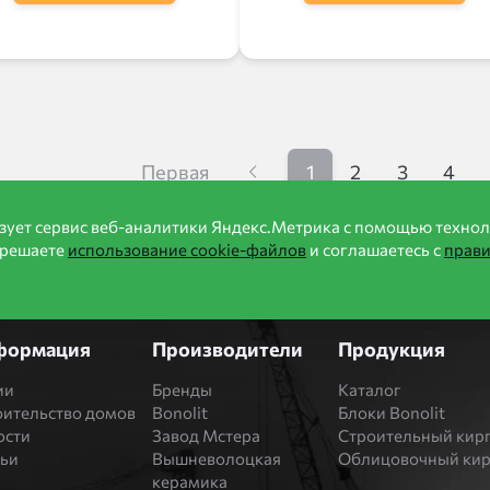
Первая
1
2
3
4
зует сервис веб-аналитики Яндекс.Метрика с помощью технол
зрешаете
использование cookie-файлов
и соглашаетесь с
прав
формация
Производители
Продукция
ии
Бренды
Каталог
оительство домов
Bonolit
Блоки Bonolit
ости
Завод Мстера
Строительный кир
тьи
Вышневолоцкая
Облицовочный ки
керамика