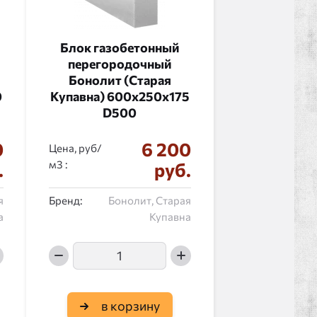
Блок газобетонный
перегородочный
Бонолит (Старая
0
Купавна) 600x250x175
D500
0
6 200
Цена, руб/
:
.
руб.
я
Бренд:
Бонолит, Старая
а
Купавна
в корзину