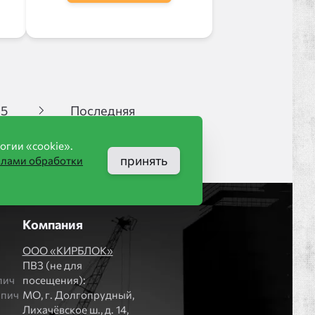
5
Последняя
огии «cookie».
принять
илами обработки
Компания
ООО «КИРБЛОК»
ПВЗ (не для
пич
посещения):
рпич
МO, г. Долгопрудный,
Лихачёвское ш., д. 14,