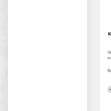
К
Ц
Б