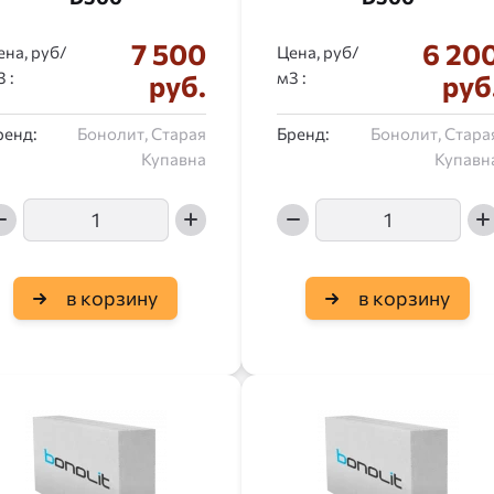
7 500
6 20
ена, руб/
Цена, руб/
:
:
руб.
руб
ренд:
Бонолит, Старая
Бренд:
Бонолит, Стара
Купавна
Купавн
в корзину
в корзину