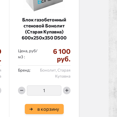
Блок газобетонный
стеновой Бонолит
(Старая Купавна)
600x250x350 D500
0
6 100
Цена, руб/
:
.
руб.
я
Бренд:
Бонолит, Старая
а
Купавна
в корзину