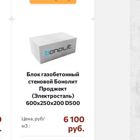
Блок газобетонный
стеновой Бонолит
Проджект
(Электросталь)
600x250x200 D500
0
6 100
Цена, руб/
:
.
руб.