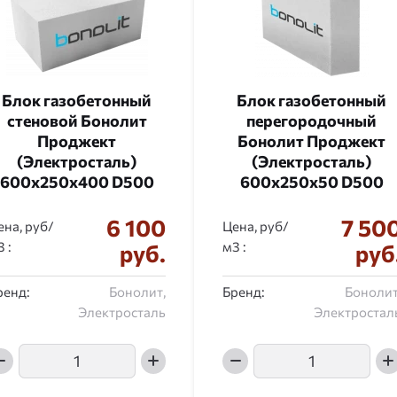
Блок газобетонный
Блок газобетонный
стеновой Бонолит
перегородочный
Проджект
Бонолит Проджект
(Электросталь)
(Электросталь)
600x250x400 D500
600x250x50 D500
6 100
7 50
ена, руб/
Цена, руб/
:
:
руб.
руб
ренд:
Бонолит,
Бренд:
Бонолит
Электросталь
Электростал