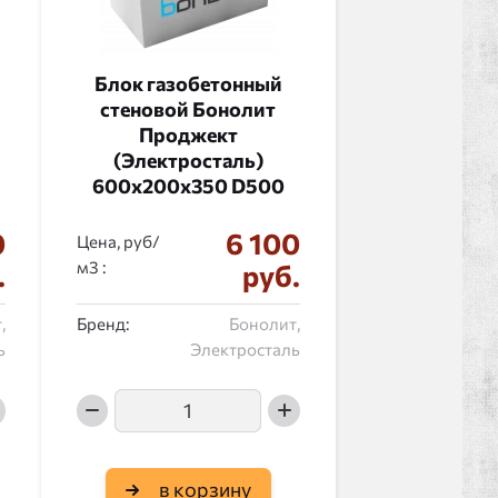
Блок газобетонный
стеновой Бонолит
Проджект
(Электросталь)
600x200x350 D500
0
6 100
Цена, руб/
:
.
руб.
,
Бренд:
Бонолит,
ь
Электросталь
в корзину