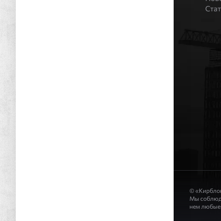
Ста
© «Кирблок
Мы соблюде
нем любые 