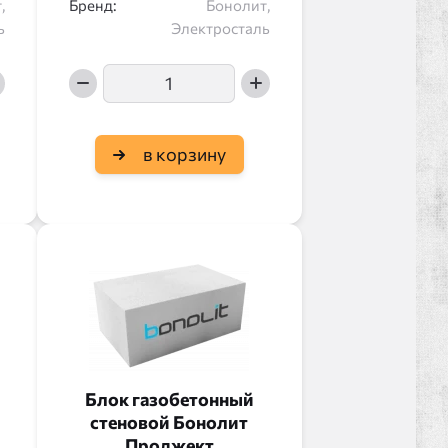
,
Бренд:
Бонолит,
ь
Электросталь
в корзину
Блок газобетонный
стеновой Бонолит
Проджект