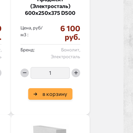
(Электросталь)
600x250x375 D500
0
6 100
Цена, руб/
:
.
руб.
,
Бренд:
Бонолит,
ь
Электросталь
в корзину