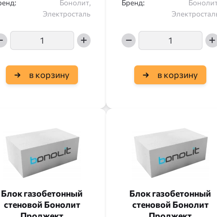
ренд:
Бонолит,
Бренд:
Бонолит
Электросталь
Электростал
в корзину
в корзину
Блок газобетонный
Блок газобетонный
стеновой Бонолит
стеновой Бонолит
Проджект
Проджект