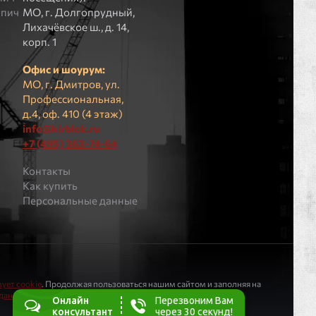
рпич
МO, г. Долгопрудный,
Лихачёвское ш., д. 14,
корп. 1
Офис и шоурум:
МО, г. Дмитров, ул.
Профессиональная,
д.4, оф. 410 (4 этаж)
info@kirblok.ru
+7 (495) 363-74-64
Контакты
Как купить
Персональные данные
ует cookie
. Продолжая пользоваться нашим сайтом и заполняя на
 данных
.
Онлайн
Перезвоним Вам
консультант
через 30 секунд!