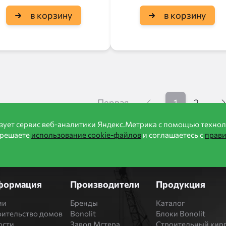
в корзину
в корзину
Первая
1
2
зует сервис веб-аналитики Яндекс.Метрика с помощью технол
зрешаете
использование cookie-файлов
и соглашаетесь с
прав
формация
Производители
Продукция
ии
Бренды
Каталог
оительство домов
Bonolit
Блоки Bonolit
ости
Завод Мстера
Строительный кир