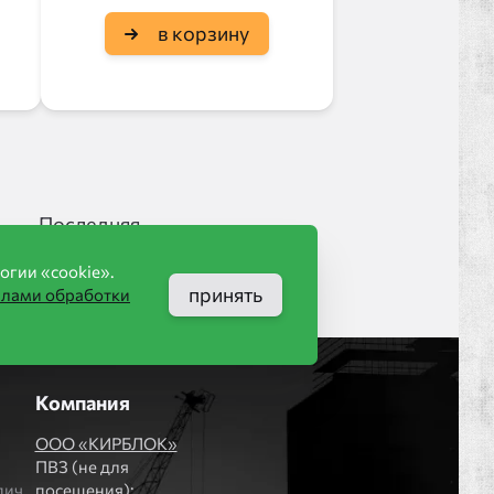
в корзину
Последняя
огии «cookie».
принять
илами обработки
Компания
ООО «КИРБЛОК»
ПВЗ (не для
пич
посещения):