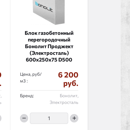
Блок газобетонный
перегородочный
Бонолит Проджект
(Электросталь)
600x250x75 D500
0
6 200
Цена, руб/
:
.
руб.
,
Бренд:
Бонолит,
ь
Электросталь