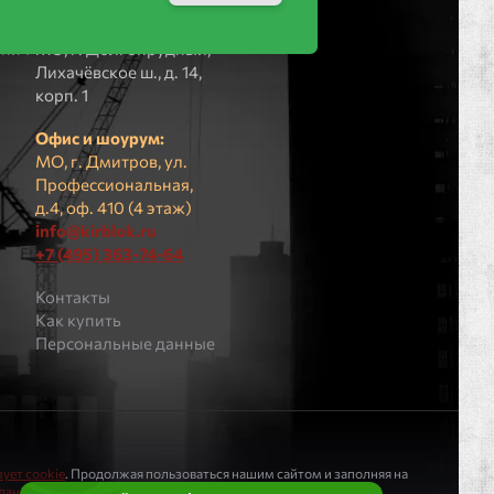
ПВЗ (не для
пич
посещения):
рпич
МO, г. Долгопрудный,
Лихачёвское ш., д. 14,
корп. 1
Офис и шоурум:
МО, г. Дмитров, ул.
Профессиональная,
д.4, оф. 410 (4 этаж)
info@kirblok.ru
+7 (495) 363-74-64
Контакты
Как купить
Персональные данные
ует cookie
. Продолжая пользоваться нашим сайтом и заполняя на
 данных
.