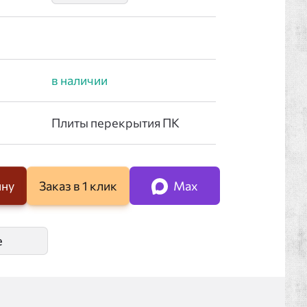
ину
Заказ в 1 клик
Max
е