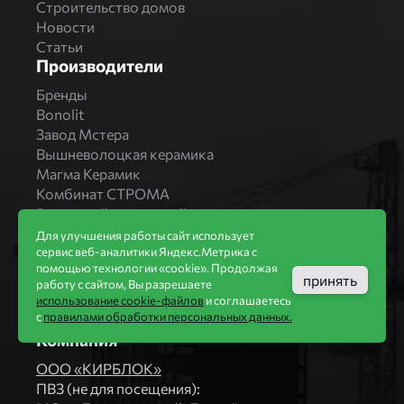
Строительство домов
Новости
Статьи
Производители
Бренды
Bonolit
Завод Мстера
Вышневолоцкая керамика
Магма Керамик
Комбинат СТРОМА
Вяземский кирпичный завод
Продукция
Для улучшения работы сайт использует
сервис веб-аналитики Яндекс.Метрика с
Каталог
помощью технологии «cookie». Продолжая
принять
Блоки Bonolit
работу с сайтом, Вы разрешаете
Строительный кирпич
использование cookie-файлов
и соглашаетесь
с
правилами обработки персональных данных.
Облицовочный кирпич
Компания
ООО «КИРБЛОК»
ПВЗ (не для посещения):