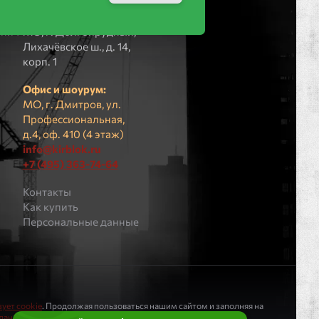
ПВЗ (не для
пич
посещения):
рпич
МO, г. Долгопрудный,
Лихачёвское ш., д. 14,
корп. 1
Офис и шоурум:
МО, г. Дмитров, ул.
Профессиональная,
д.4, оф. 410 (4 этаж)
info@kirblok.ru
+7 (495) 363-74-64
Контакты
Как купить
Персональные данные
ует cookie
. Продолжая пользоваться нашим сайтом и заполняя на
 данных
.