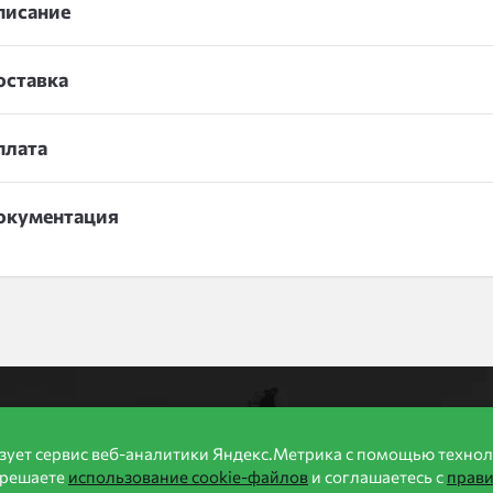
писание
оставка
плата
окументация
формация
Производители
Продукция
зует сервис веб-аналитики Яндекс.Метрика с помощью технол
ии
Бренды
Каталог
зрешаете
использование cookie-файлов
и соглашаетесь с
прав