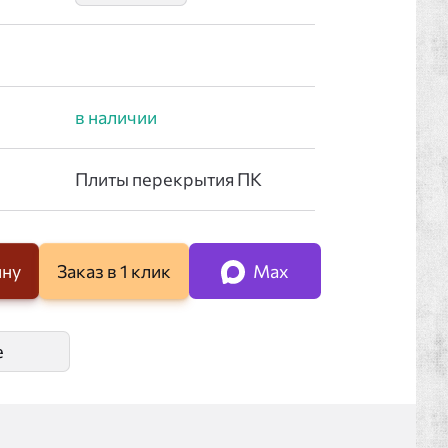
ину
Заказ в 1 клик
Max
е