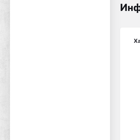
Инф
Х