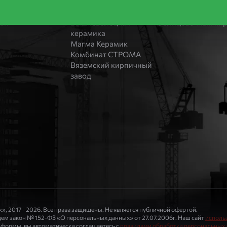
оительство домов
Bonolit
Блоки Bonolit
ости
Завод Мстера
Строительный кир
тьи
Вышневолоцкая
Облицовочный ки
керамика
Магма Керамик
Комбинат СТРОМА
Вяземский кирпичный
завод
», 2017 - 2026. Все права защищены. Не является публичной офертой.
м закон № 152-ФЗ «О персональных данных» от 27.07.2006г. Наш сайт
использ
формы, вы автоматически соглашаетесь с
правилами обработки персональных