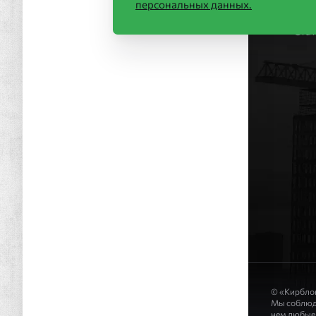
Стр
персональных данных.
Нов
Ста
© «Кирблок
Мы соблюде
нем любые 