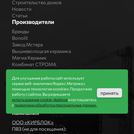
Строительство домов
Новости
Статьи
Производители
Бренды
Bonolit
Завод Мстера
Вышневолоцкая керамика
Магма Керамик
Комбинат СТРОМА
Вяземский кирпичный завод
Продукция
Для улучшения работы сайт использует
сервис веб-аналитики Яндекс.Метрика с
Каталог
помощью технологии «cookie». Продолжая
принять
Блоки Bonolit
работу с сайтом, Вы разрешаете
Строительный кирпич
использование cookie-файлов
и соглашаетесь
с
правилами обработки персональных данных.
Облицовочный кирпич
Компания
ООО «КИРБЛОК»
ПВЗ (не для посещения):