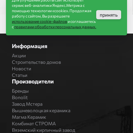
сервис веб-аналитики Яндекс.Метрика с
помощью технологии «cookie». Продолжая
принять
работу с сайтом, Вы разрешаете
использование cookie-файлов
и соглашаетесь
с
правилами обработки персональных данных.
Информация
Акции
Строительство домов
Новости
Статьи
Производители
Бренды
Bonolit
Завод Мстера
Вышневолоцкая керамика
Магма Керамик
Комбинат СТРОМА
Вяземский кирпичный завод