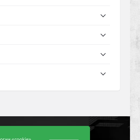
Компания
огии «cookie».