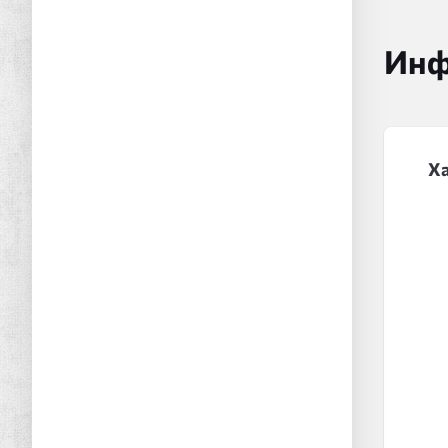
Инф
Х