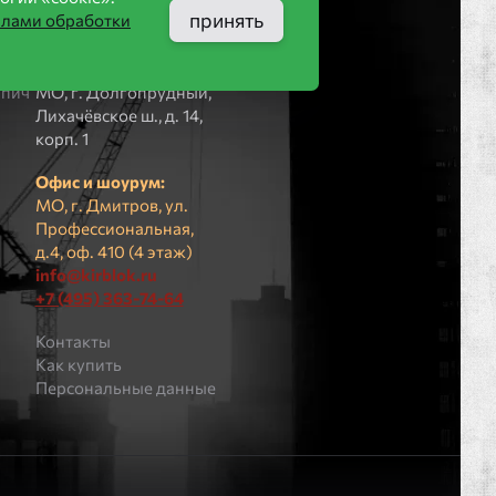
принять
илами обработки
ООО «КИРБЛОК»
ПВЗ (не для
пич
посещения):
рпич
МO, г. Долгопрудный,
Лихачёвское ш., д. 14,
корп. 1
Офис и шоурум:
МО, г. Дмитров, ул.
Профессиональная,
д.4, оф. 410 (4 этаж)
info@kirblok.ru
+7 (495) 363-74-64
Контакты
Как купить
Персональные данные