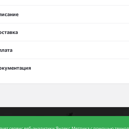
писание
оставка
плата
окументация
формация
Производители
Продукция
зует сервис веб-аналитики Яндекс.Метрика с помощью технол