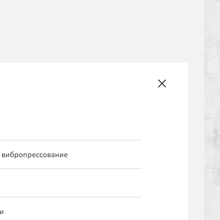
 вибропрессование
и