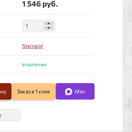
1 546 руб.
Steingot
ину
Заказ в 1 клик
Max
е