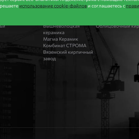
зрешаете
использование cookie-файлов
и соглашаетесь с
прав
ии
Бренды
Каталог
оительство домов
Bonolit
Блоки Bonolit
ости
Завод Мстера
Строительный кир
тьи
Вышневолоцкая
Облицовочный ки
керамика
Магма Керамик
Комбинат СТРОМА
Вяземский кирпичный
завод