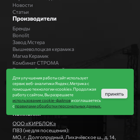
Новости
Статьи
Производители
Бренды
Bonolit
Завод Мстера
Вышневолоцкая керамика
Магма Керамик
Комбинат СТРОМА
Вяземский кирпичный завод
Продукция
Для улучшения работы сайт использует
сервис веб-аналитики Яндекс.Метрика с
Каталог
помощью технологии «cookie». Продолжая
Блоки Bonolit
принять
работу с сайтом, Вы разрешаете
Строительный кирпич
использование cookie-файлов
и соглашаетесь
с
правилами обработки персональных данных.
Облицовочный кирпич
Компания
ООО «КИРБЛОК»
ПВЗ (не для посещения):
МO, г. Долгопрудный, Лихачёвское ш., д. 14,