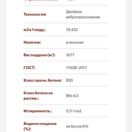
Двойное
Технология:
вибропрессование
м2 в 1 подд.:
18.432
Наличие:
в наличии
Вес поддона (кг):
1677
ГОСТ:
17608-2017
Класс прочн. бетона:
B30
Класс бетона на
Btb 4,0
растяж.:
Истираемость.:
0,7г/см2
Водопоглощение
не более 6%
(%):