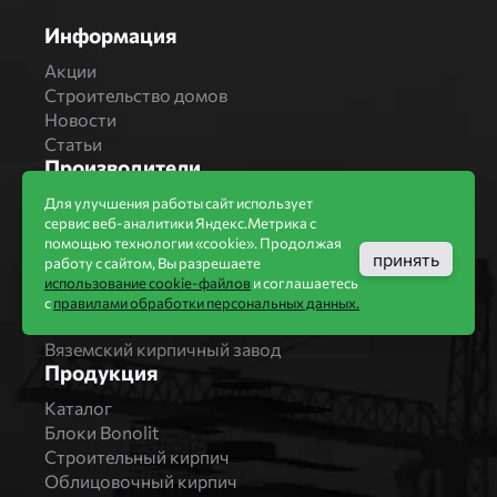
Информация
Акции
Строительство домов
Новости
Статьи
Производители
Бренды
Для улучшения работы сайт использует
сервис веб-аналитики Яндекс.Метрика с
Bonolit
помощью технологии «cookie». Продолжая
Завод Мстера
принять
работу с сайтом, Вы разрешаете
Вышневолоцкая керамика
использование cookie-файлов
и соглашаетесь
Магма Керамик
с
правилами обработки персональных данных.
Комбинат СТРОМА
Вяземский кирпичный завод
Продукция
Каталог
Блоки Bonolit
Строительный кирпич
Облицовочный кирпич