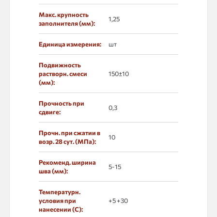
Макс. крупность
1,25
заполнителя (мм):
Единица измерения:
шт
Подвижность
растворн. смеси
150±10
(мм):
Прочность при
0,3
сдвиге:
Прочн. при сжатии в
10
возр. 28 сут. (МПа):
Рекоменд. ширина
5-15
шва (мм):
Температурн.
условия при
+5 +30
нанесении (С):