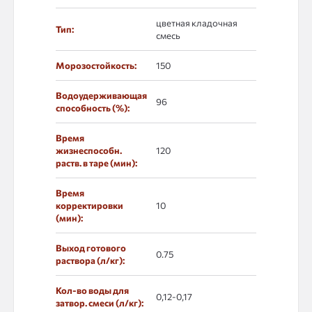
цветная кладочная
Тип:
смесь
Морозостойкость:
150
Водоудерживающая
96
способность (%):
Время
жизнеспособн.
120
раств. в таре (мин):
Время
корректировки
10
(мин):
Выход готового
0.75
раствора (л/кг):
Кол-во воды для
0,12-0,17
затвор. смеси (л/кг):