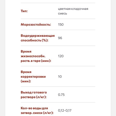
цветная кладочная
Тип:
смесь
Морозостойкость:
150
Водоудерживающая
96
способность (%):
Время
жизнеспособн.
120
раств. в таре (мин):
Время
корректировки
10
(мин):
Выход готового
0.75
раствора (л/кг):
Кол-во воды для
0,12-0,17
затвор. смеси (л/кг):