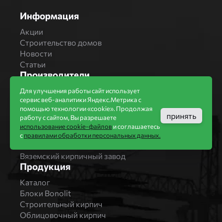
Информация
Акции
Строительство домов
Новости
Статьи
Производители
Бренды
Для улучшения работы сайт использует
сервис веб-аналитики Яндекс.Метрика с
Bonolit
помощью технологии «cookie». Продолжая
Завод Мстера
принять
работу с сайтом, Вы разрешаете
Вышневолоцкая керамика
использование cookie-файлов
и соглашаетесь
Магма Керамик
с
правилами обработки персональных данных.
Комбинат СТРОМА
Вяземский кирпичный завод
Продукция
Каталог
Блоки Bonolit
Строительный кирпич
Облицовочный кирпич