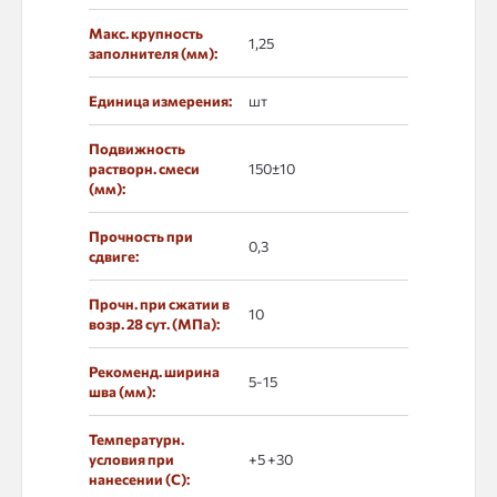
Макс. крупность
1,25
заполнителя (мм):
Единица измерения:
шт
Подвижность
растворн. смеси
150±10
(мм):
Прочность при
0,3
сдвиге:
Прочн. при сжатии в
10
возр. 28 сут. (МПа):
Рекоменд. ширина
5-15
шва (мм):
Температурн.
условия при
+5 +30
нанесении (С):