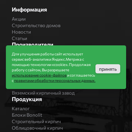
Информация
Акции
Строительство домов
Новости
Статьи
Производители
Бренды
Для улучшения работы сайт использует
сервис веб-аналитики Яндекс.Метрика с
Bonolit
помощью технологии «cookie». Продолжая
Завод Мстера
принять
работу с сайтом, Вы разрешаете
Вышневолоцкая керамика
использование cookie-файлов
и соглашаетесь
Магма Керамик
с
правилами обработки персональных данных.
Комбинат СТРОМА
Вяземский кирпичный завод
Продукция
Каталог
Блоки Bonolit
Строительный кирпич
Облицовочный кирпич