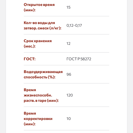
Открытое время
15
(мин):
Кол-во воды для
0,12-0,17
затвор. смеси (л/кг):
Срок хранения
12
(мес.):
ГОСТ:
ГОСТ Р 58272
Водоудерживающая
96
способность (%):
Время
жизнеспособн.
120
раств. в таре (мин):
Время
корректировки
10
(мин):