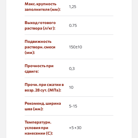
Макс. крупность
1,25
заполнителя (мм):
Выход готового
0.75
раствора (л/кг):
Подвижность
растворн. смеси
150±10
(мм):
Прочность при
0,3
сдвиге:
Прочн. при сжатии в
10
возр. 28 сут. (МПа):
Рекоменд. ширина
5-15
шва (мм):
Температурн.
условия при
+5 +30
нанесении (С):