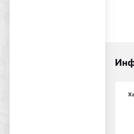
Инф
Х