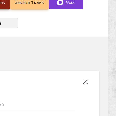
ину
Заказ в 1 клик
Max
е