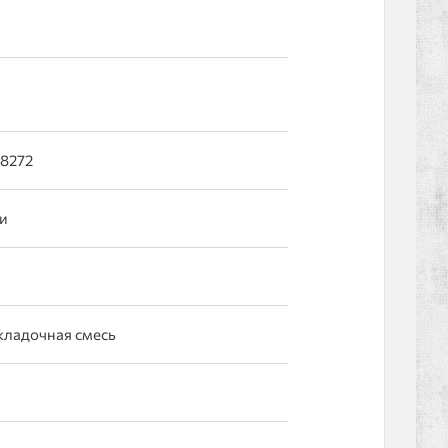
58272
и
кладочная смесь