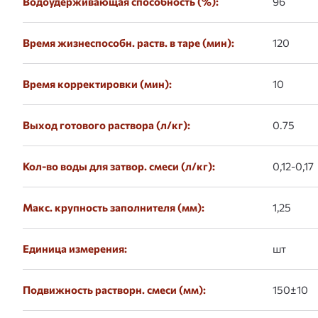
Водоудерживающая способность (%):
96
Время жизнеспособн. раств. в таре (мин):
120
Время корректировки (мин):
10
Выход готового раствора (л/кг):
0.75
Кол-во воды для затвор. смеси (л/кг):
0,12-0,17
Макс. крупность заполнителя (мм):
1,25
Единица измерения:
шт
Подвижность растворн. смеси (мм):
150±10