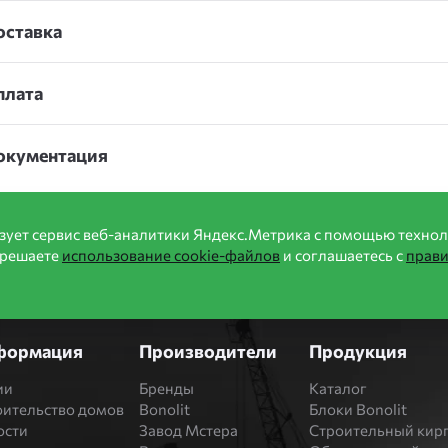
оставка
плата
окументация
зует сервис веб-аналитики Яндекс.Метрика с помощью технол
зрешаете
использование cookie-файлов
и соглашаетесь с
прав
формация
Производители
Продукция
ии
Бренды
Каталог
оительство домов
Bonolit
Блоки Bonolit
ости
Завод Мстера
Строительный кир