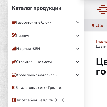
Каталог продукции
Газобетонные блоки
Долг
Кирпич
Главн
Цветн
Изделия ЖБИ
Цв
Строительные смеси
го
Кровельные материалы
Базальтовые сетки Гридекс
Слай
Пазогребневые плиты (ПГП)