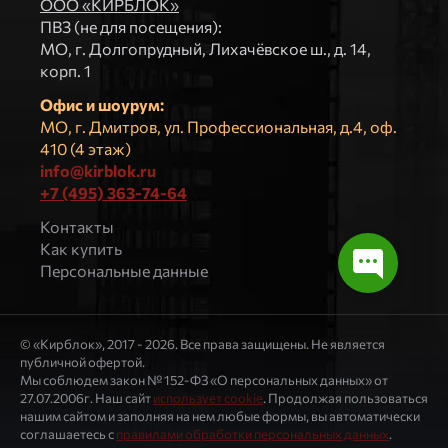
ООО «КИРБЛОК»
ПВЗ (не для посещения):
МO, г. Долгопрудный, Лихачёвское ш., д. 14,
корп. 1
Офис и шоурум:
МО, г. Дмитров, ул. Профессиональная, д.4, оф.
410 (4 этаж)
info@kirblok.ru
+7 (495) 363-74-64
Контакты
Как купить
Персональные данные
© «Кирблок», 2017 - 2026. Все права защищены. Не является
публичной офертой.
Мы соблюдем закон № 152-ФЗ «О персональных данных» от
27.07.2006г. Наш сайт
использует cookie
. Продолжая пользоваться
нашим сайтом и заполняя на нем любые формы, вы автоматически
соглашаетесь с
правилами обработки персональных данных
.