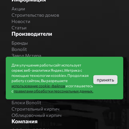
Акции
Строительство домов
Новости
Статьи
Производители
Бренды
Bonolit
Завод Мстера
Вышневолоцкая керамика
Для улучшения работы сайт использует
Магма Керамик
сервис веб-аналитики Яндекс.Метрика с
Комбинат СТРОМА
помощью технологии «cookie». Продолжая
принять
Вяземский кирпичный завод
работу с сайтом, Вы разрешаете
Продукция
использование cookie-файлов
и соглашаетесь
с
правилами обработки персональных данных.
Каталог
Блоки Bonolit
Строительный кирпич
Облицовочный кирпич
Компания