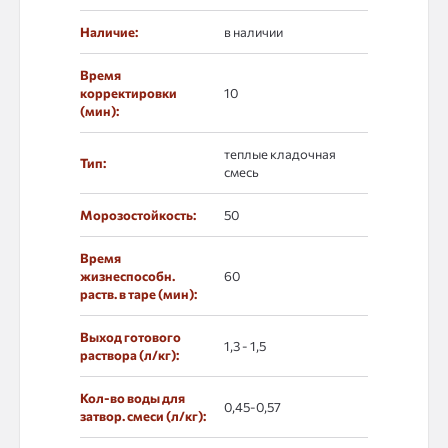
Наличие:
в наличии
Время
корректировки
10
(мин):
теплые кладочная
Тип:
смесь
Морозостойкость:
50
Время
жизнеспособн.
60
раств. в таре (мин):
Выход готового
1,3 - 1,5
раствора (л/кг):
Кол-во воды для
0,45-0,57
затвор. смеси (л/кг):