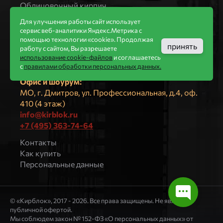
Облицовочный кирпич
Компания
Для улучшения работы сайт использует
сервис веб-аналитики Яндекс.Метрика с
ООО «КИРБЛОК»
помощью технологии «cookie». Продолжая
ПВЗ (не для посещения):
принять
работу с сайтом, Вы разрешаете
МO, г. Долгопрудный, Лихачёвское ш., д. 14,
использование cookie-файлов
и соглашаетесь
корп. 1
с
правилами обработки персональных данных.
Офис и шоурум:
МО, г. Дмитров, ул. Профессиональная, д.4, оф.
410 (4 этаж)
info@kirblok.ru
+7 (495) 363-74-64
Контакты
Как купить
Персональные данные
© «Кирблок», 2017 - 2026. Все права защищены. Не является
публичной офертой.
Мы соблюдем закон № 152-ФЗ «О персональных данных» от