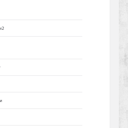
м2
т
м
и