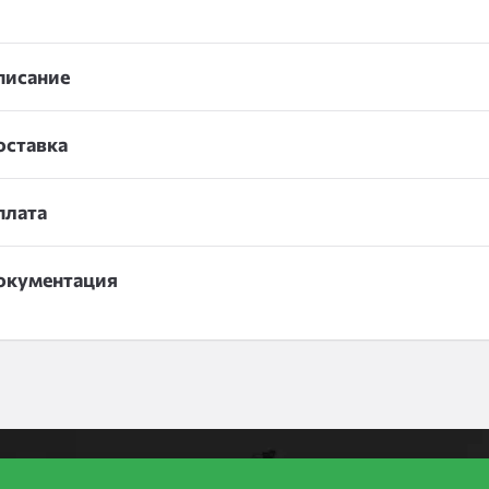
писание
оставка
плата
окументация