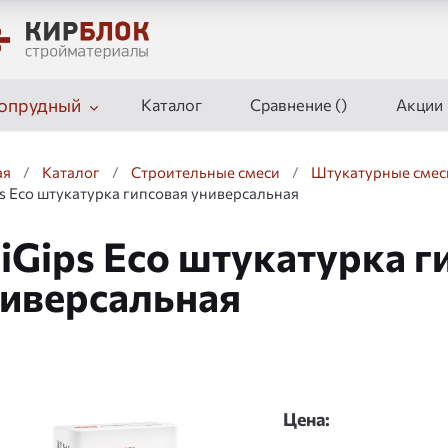
опрудный
Каталог
Сравнение (
)
Акции
ая
/
Каталог
/
Строительные смеси
/
Штукатурные смес
s Eco штукатурка гипсовая универсальная
iGips Eco штукатурка г
иверсальная
дшоу
Цена: