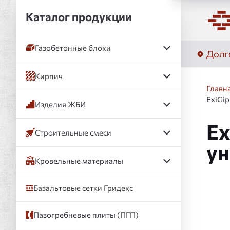
Каталог продукции
Газобетонные блоки
Долг
Кирпич
Главн
ExiGip
Изделия ЖБИ
Ex
Строительные смеси
ун
Кровельные материалы
Базальтовые сетки Гридекс
Слай
Пазогребневые плиты (ПГП)