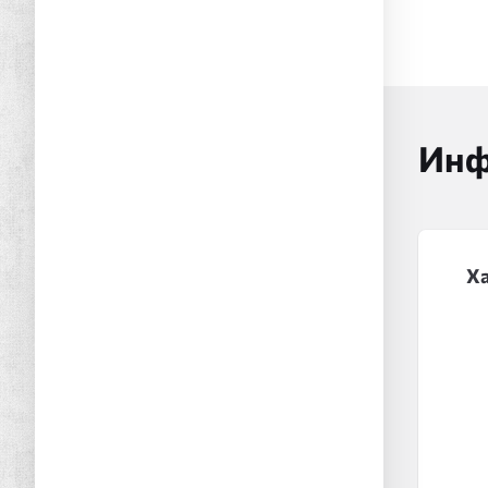
Инф
Х