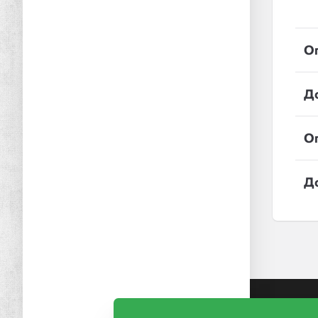
О
Д
О
Д