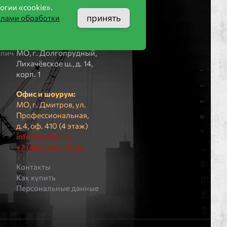
Компания
огии «cookie».
принять
илами обработки
ООО «КИРБЛОК»
ПВЗ (не для
пич
посещения):
рпич
МO, г. Долгопрудный,
Лихачёвское ш., д. 14,
корп. 1
Офис и шоурум:
МО, г. Дмитров, ул.
Профессиональная,
д.4, оф. 410 (4 этаж)
info@kirblok.ru
+7 (495) 363-74-64
Контакты
Как купить
Персональные данные