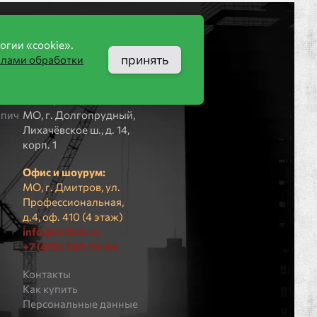
Компания
огии «cookie».
принять
илами обработки
ООО «КИРБЛОК»
ПВЗ (не для
пич
посещения):
рпич
МO, г. Долгопрудный,
Лихачёвское ш., д. 14,
корп. 1
Офис и шоурум:
МО, г. Дмитров, ул.
Профессиональная,
д.4, оф. 410 (4 этаж)
info@kirblok.ru
+7 (495) 363-74-64
Контакты
Как купить
Персональные данные