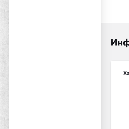
Инф
Х