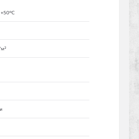
 +50°С
г/м²
и