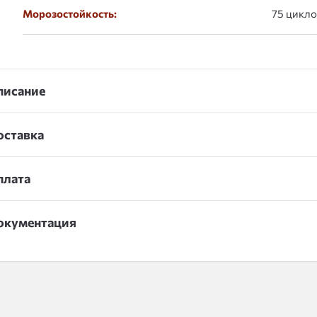
Морозостойкость:
75 цикло
писание
оставка
плата
окументация