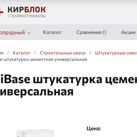
опрудный
Каталог
Сравнение (
)
Акции
ая
/
Каталог
/
Строительные смеси
/
Штукатурные смес
se штукатурка цементная универсальная
iBase штукатурка цеме
иверсальная
дшоу
Цена: