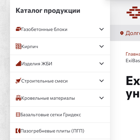
Каталог продукции
Газобетонные блоки
Долг
Кирпич
Главн
ExiBa
Изделия ЖБИ
Ex
Строительные смеси
ун
Кровельные материалы
Базальтовые сетки Гридекс
Слай
Пазогребневые плиты (ПГП)