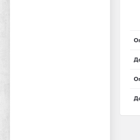
О
Д
О
Д