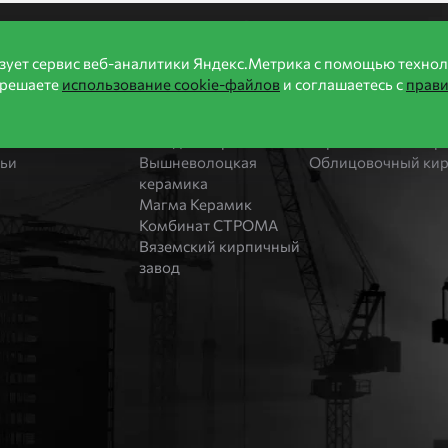
формация
Производители
Продукция
зует сервис веб-аналитики Яндекс.Метрика с помощью технол
зрешаете
использование cookie-файлов
и соглашаетесь с
прав
ии
Бренды
Каталог
оительство домов
Bonolit
Блоки Bonolit
ости
Завод Мстера
Строительный кир
тьи
Вышневолоцкая
Облицовочный ки
керамика
Магма Керамик
Комбинат СТРОМА
Вяземский кирпичный
завод