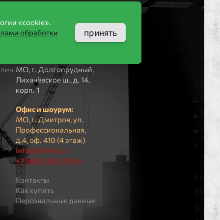
Компания
огии «cookie».
принять
илами обработки
ООО «КИРБЛОК»
ПВЗ (не для
пич
посещения):
рпич
МO, г. Долгопрудный,
Лихачёвское ш., д. 14,
корп. 1
Офис и шоурум:
МО, г. Дмитров, ул.
Профессиональная,
д.4, оф. 410 (4 этаж)
info@kirblok.ru
+7 (495) 363-74-64
Контакты
Как купить
Персональные данные