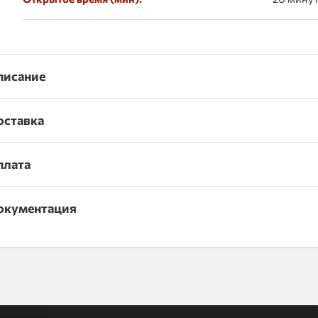
писание
оставка
плата
окументация