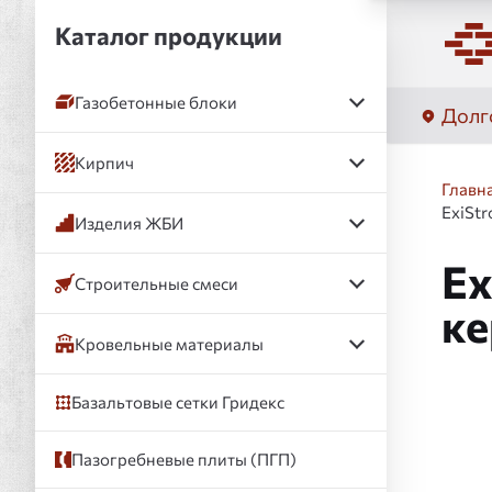
Каталог продукции
Газобетонные блоки
Долг
Кирпич
Главн
ExiSt
Изделия ЖБИ
Ex
Строительные смеси
ке
Кровельные материалы
Базальтовые сетки Гридекс
Слай
Пазогребневые плиты (ПГП)