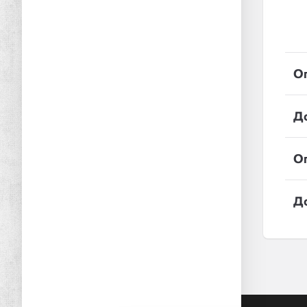
О
Д
О
Д