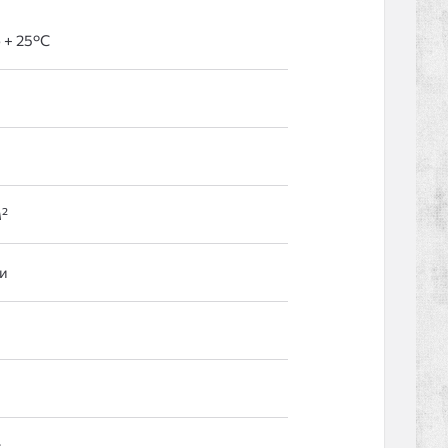
о + 25°С
м²
и
т