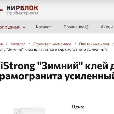
опрудный
Каталог
Сравнение (
)
Акции
ая
/
Каталог
/
Строительные смеси
/
Плиточные клеи
/
rong "Зимний" клей для плитки и керамогранита усиленный
iStrong "Зимний" клей 
рамогранита усиленны
дшоу
Цена: