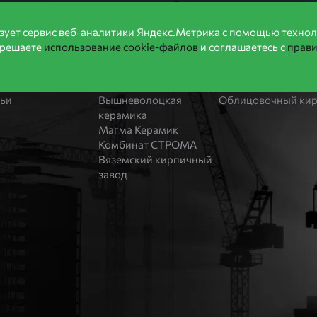
формация
Производители
Продукция
зует сервис веб-аналитики Яндекс.Метрика с помощью технол
зрешаете
использование cookie-файлов
и соглашаетесь с
прав
ии
Бренды
Каталог
оительство домов
Bonolit
Блоки Bonolit
ости
Завод Мстера
Строительный кир
тьи
Вышневолоцкая
Облицовочный ки
керамика
Магма Керамик
Комбинат СТРОМА
Вяземский кирпичный
завод