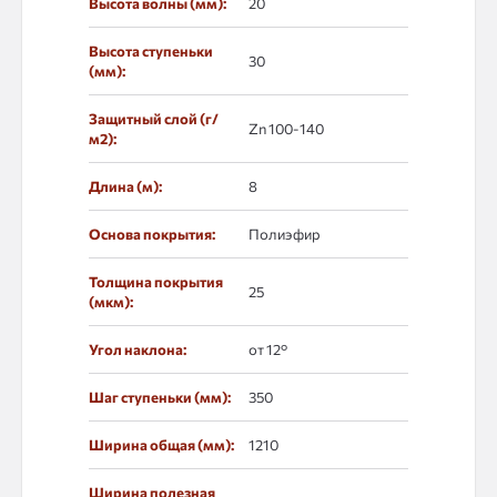
Высота волны (мм):
20
Высота ступеньки
30
(мм):
Защитный слой (г/
Zn 100-140
м2):
Длина (м):
8
Основа покрытия:
Полиэфир
Толщина покрытия
25
(мкм):
Угол наклона:
от 12°
Шаг ступеньки (мм):
350
Ширина общая (мм):
1210
Ширина полезная