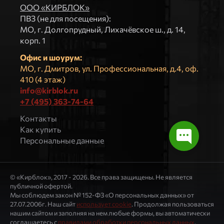
ООО «КИРБЛОК»
ПВЗ (не для посещения):
МO, г. Долгопрудный, Лихачёвское ш., д. 14,
корп. 1
Офис и шоурум:
МО, г. Дмитров, ул. Профессиональная, д.4, оф.
410 (4 этаж)
info@kirblok.ru
+7 (495) 363-74-64
Контакты
Как купить
Персональные данные
© «Кирблок», 2017 - 2026. Все права защищены. Не является
публичной офертой.
Мы соблюдем закон № 152-ФЗ «О персональных данных» от
27.07.2006г. Наш сайт
использует cookie
. Продолжая пользоваться
нашим сайтом и заполняя на нем любые формы, вы автоматически
соглашаетесь с
правилами обработки персональных данных
.