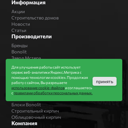
Информация
Акции
Строительство домов
Новости
Статьи
Производители
Бренды
Bonolit
Завод Мстера
Вышневолоцкая керамика
Для улучшения работы сайт использует
Магма Керамик
сервис веб-аналитики Яндекс.Метрика с
Комбинат СТРОМА
помощью технологии «cookie». Продолжая
принять
работу с сайтом, Вы разрешаете
Вяземский кирпичный завод
использование cookie-файлов
и соглашаетесь
Продукция
с
правилами обработки персональных данных.
Каталог
Блоки Bonolit
Строительный кирпич
Облицовочный кирпич
Компания