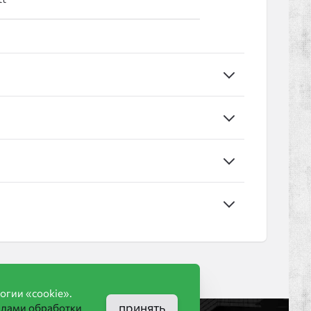
огии «cookie».
принять
илами обработки