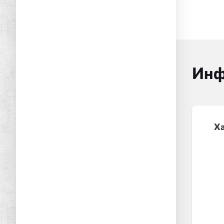
Инф
Х