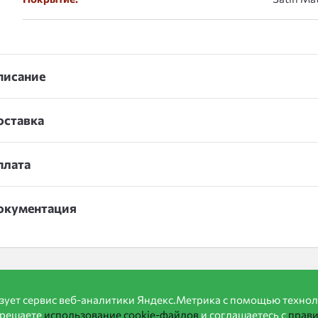
писание
оставка
плата
окументация
зует сервис веб-аналитики Яндекс.Метрика с помощью технол
зрешаете
использование cookie-файлов
и соглашаетесь с
прав