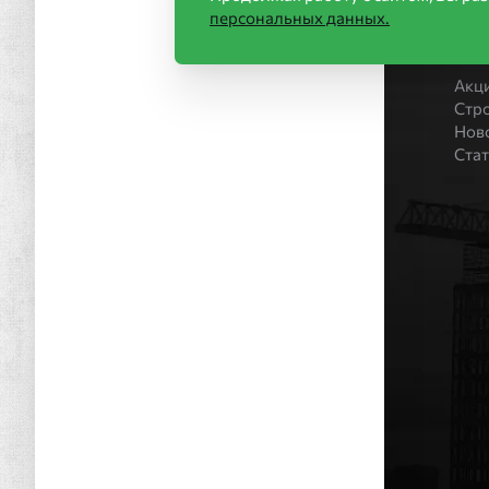
персональных данных.
Ин
Акц
Стр
Нов
Ста