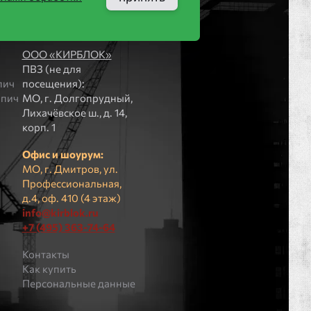
Компания
ООО «КИРБЛОК»
ПВЗ (не для
пич
посещения):
рпич
МO, г. Долгопрудный,
Лихачёвское ш., д. 14,
корп. 1
Офис и шоурум:
МО, г. Дмитров, ул.
Профессиональная,
д.4, оф. 410 (4 этаж)
info@kirblok.ru
+7 (495) 363-74-64
Контакты
Как купить
Персональные данные