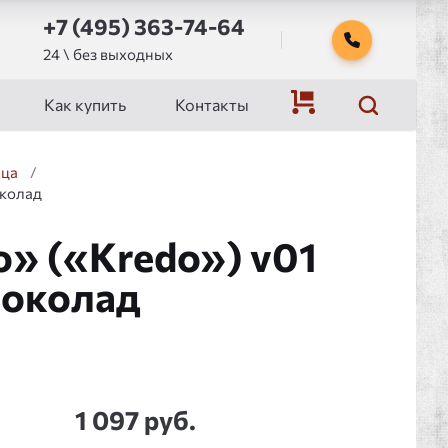
+7 (495) 363-74-64
24 \ без выходных
Как купить
Контакты
ица
/
околад
» («Kredo») v01
шоколад
1 097 руб.