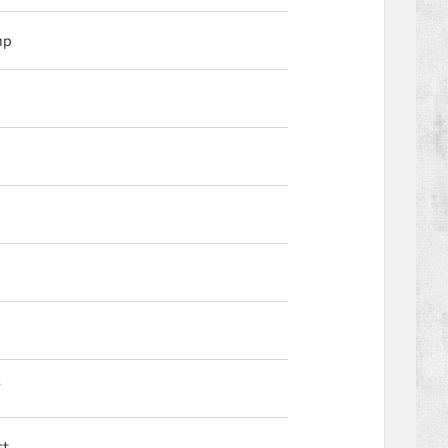
ир
7
tt