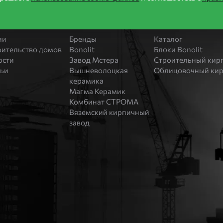
формация
Производители
Продукция
ии
Бренды
Каталог
оительство домов
Bonolit
Блоки Bonolit
ости
Завод Мстера
Строительный кир
тьи
Вышневолоцкая
Облицовочный ки
керамика
Магма Керамик
Комбинат СТРОМА
Вяземский кирпичный
завод