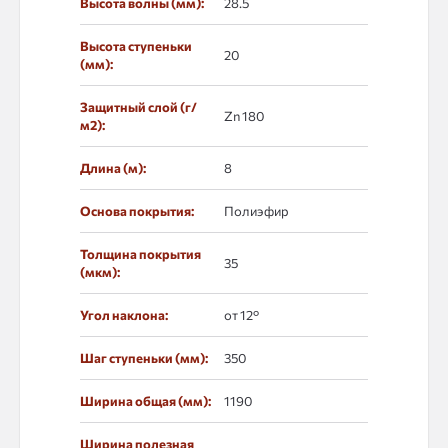
Высота волны (мм):
28.5
Высота ступеньки
20
(мм):
Защитный слой (г/
Zn 180
м2):
Длина (м):
8
Основа покрытия:
Полиэфир
Толщина покрытия
35
(мкм):
Угол наклона:
от 12°
Шаг ступеньки (мм):
350
Ширина общая (мм):
1190
Ширина полезная