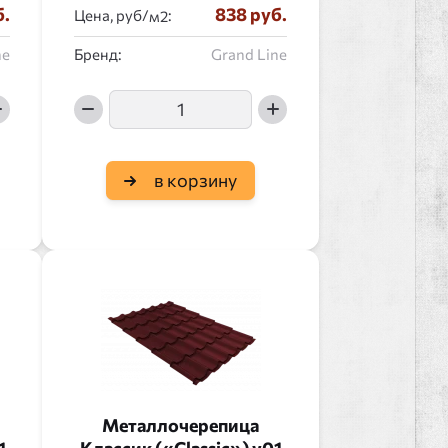
б.
838 руб.
Цена, руб/
:
ne
Бренд:
Grand Line
в корзину
Металлочерепица