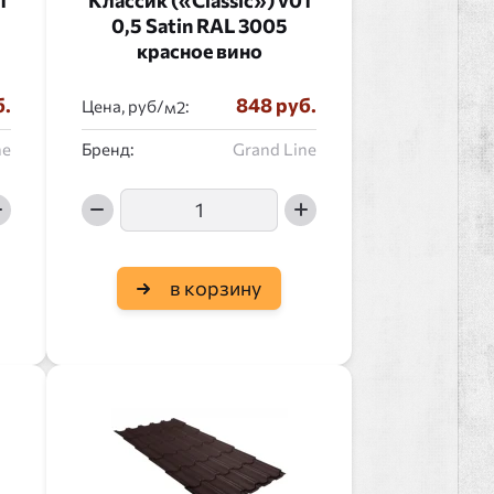
1
Классик («Classic») v01
0,5 Satin RAL 3005
красное вино
б.
848 руб.
Цена, руб/
:
ne
Бренд:
Grand Line
в корзину