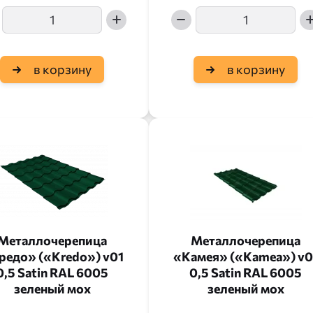
в корзину
в корзину
Металлочерепица
Металлочерепица
редо» («Kredo») v01
«Камея» («Kamea») v0
0,5 Satin RAL 6005
0,5 Satin RAL 6005
зеленый мох
зеленый мох