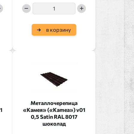
в корзину
Металлочерепица
1
«Камея» («Kamea») v01
0,5 Satin RAL 8017
шоколад