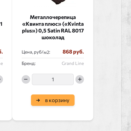
Металлочерепица
1
«Квинта плюс» («Kvinta
plus») 0,5 Satin RAL 8017
шоколад
б.
868 руб.
Цена, руб/
:
ne
Бренд:
Grand Line
в корзину