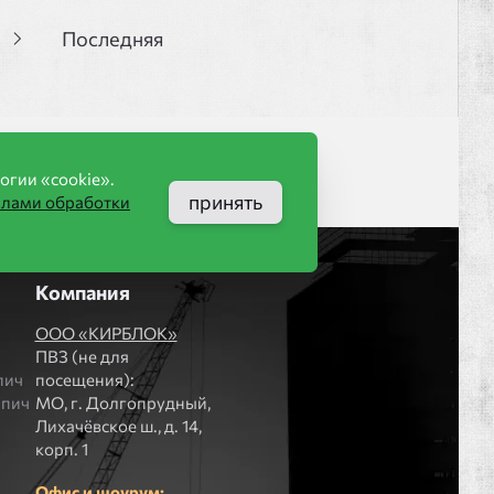
Последняя
огии «cookie».
принять
илами обработки
Компания
ООО «КИРБЛОК»
ПВЗ (не для
пич
посещения):
рпич
МO, г. Долгопрудный,
Лихачёвское ш., д. 14,
корп. 1
Офис и шоурум: