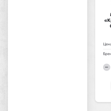
«К
Цена
Брен