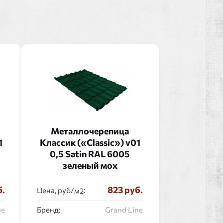
Металлочерепица
1
Классик («Classic») v01
0,5 Satin RAL 6005
зеленый мох
б.
823 руб.
Цена, руб/
:
ne
Бренд:
Grand Line