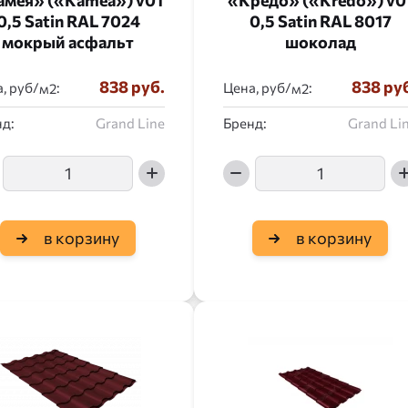
амея» («Kamea») v01
«Кредо» («Kredo») v0
0,5 Satin RAL 7024
0,5 Satin RAL 8017
мокрый асфальт
шоколад
838 руб.
838 ру
, руб/
:
Цена, руб/
:
д:
Grand Line
Бренд:
Grand Li
в корзину
в корзину