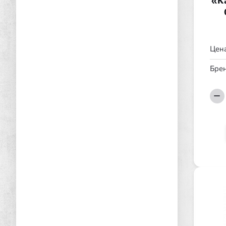
«К
Цена
Брен