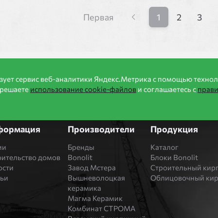
Первая
1
2
3
зует сервис веб-аналитики Яндекс.Метрика с помощью технол
зрешаете
использование cookie-файлов
и соглашаетесь с
прав
формация
Производители
Продукция
ии
Бренды
Каталог
оительство домов
Bonolit
Блоки Bonolit
ости
Завод Мстера
Строительный кир
тьи
Вышневолоцкая
Облицовочный ки
керамика
Магма Керамик
Комбинат СТРОМА