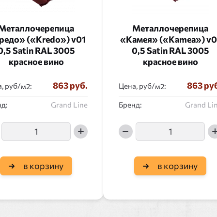
Металлочерепица
Металлочерепица
редо» («Kredo») v01
«Камея» («Kamea») v0
0,5 Satin RAL 3005
0,5 Satin RAL 3005
красное вино
красное вино
863 руб.
863 ру
, руб/
:
Цена, руб/
:
д:
Grand Line
Бренд:
Grand Li
в корзину
в корзину