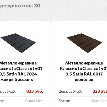
 результатов:
30
Металлочерепица
Металлочерепица
ссик («Classic») v01
Классик («Classic») v0
0,5 Satin RAL 7024
0,5 Satin RAL 8017
мокрый асфальт
шоколад
823 руб.
823 ру
, руб/
:
Цена, руб/
:
д:
Grand Line
Бренд:
Grand Li