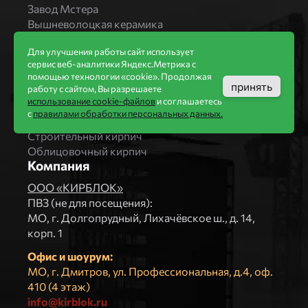
Завод Мстера
Вышневолоцкая керамика
Магма Керамик
Для улучшения работы сайт использует
Комбинат СТРОМА
сервис веб-аналитики Яндекс.Метрика с
Вяземский кирпичный завод
помощью технологии «cookie». Продолжая
Продукция
принять
работу с сайтом, Вы разрешаете
использование cookie-файлов
и соглашаетесь
Каталог
с
правилами обработки персональных данных.
Блоки Bonolit
Строительный кирпич
Облицовочный кирпич
Компания
ООО «КИРБЛОК»
ПВЗ (не для посещения):
МO, г. Долгопрудный, Лихачёвское ш., д. 14,
корп. 1
Офис и шоурум:
МО, г. Дмитров, ул. Профессиональная, д.4, оф.
410 (4 этаж)
info@kirblok.ru