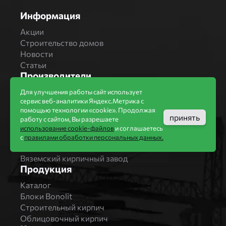
Информация
Акции
Строительство домов
Новости
Статьи
Производители
Бренды
Для улучшения работы сайт использует
сервис веб-аналитики Яндекс.Метрика с
Bonolit
помощью технологии «cookie». Продолжая
Завод Мстера
принять
работу с сайтом, Вы разрешаете
Вышневолоцкая керамика
использование cookie-файлов
и соглашаетесь
Магма Керамик
с
правилами обработки персональных данных.
Комбинат СТРОМА
Вяземский кирпичный завод
Продукция
Каталог
Блоки Bonolit
Строительный кирпич
Облицовочный кирпич