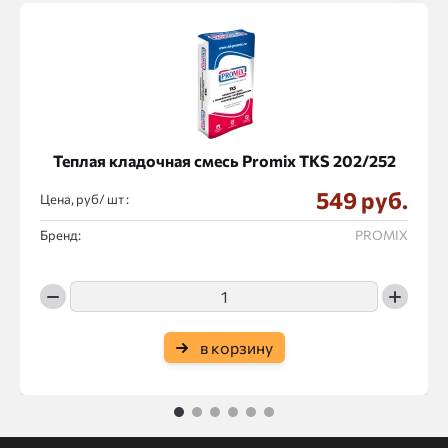
Теплая кладочная смесь Promix ТКS 202/252
549 руб.
Цена, руб/
:
Бренд:
PROMIX
в корзину
1
2
3
4
5
6