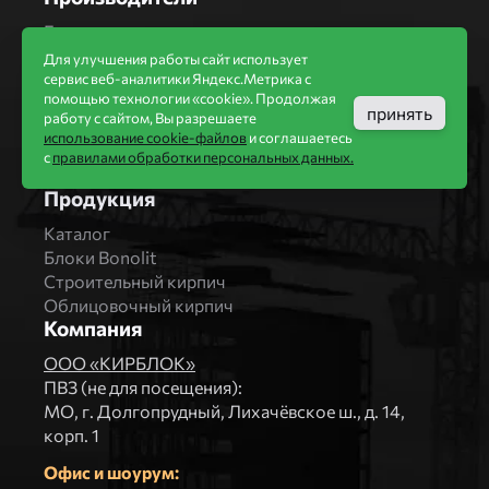
Бренды
Bonolit
Для улучшения работы сайт использует
Завод Мстера
сервис веб-аналитики Яндекс.Метрика с
помощью технологии «cookie». Продолжая
Вышневолоцкая керамика
принять
работу с сайтом, Вы разрешаете
Магма Керамик
использование cookie-файлов
и соглашаетесь
Комбинат СТРОМА
с
правилами обработки персональных данных.
Вяземский кирпичный завод
Продукция
Каталог
Блоки Bonolit
Строительный кирпич
Облицовочный кирпич
Компания
ООО «КИРБЛОК»
ПВЗ (не для посещения):
МO, г. Долгопрудный, Лихачёвское ш., д. 14,
корп. 1
Офис и шоурум: