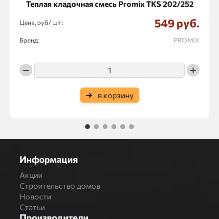
Теплая кладочная смесь Promix ТКS 202/252
549 руб.
Цена, руб/
:
Бренд:
PROMIX
в корзину
1
2
3
4
5
6
Информация
Акции
Строительство домов
Новости
Статьи
Производители