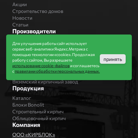
Акции
Строительство домов
Новости
Статьи
Производители
Бренды
Для улучшения работы сайт использует
Bonolit
сервис веб-аналитики Яндекс.Метрика с
Завод Мстера
помощью технологии «cookie». Продолжая
принять
работу с сайтом, Вы разрешаете
Вышневолоцкая керамика
использование cookie-файлов
и соглашаетесь
Магма Керамик
с
правилами обработки персональных данных.
Комбинат СТРОМА
Вяземский кирпичный завод
Продукция
Каталог
Блоки Bonolit
Строительный кирпич
Облицовочный кирпич
Компания
ООО «КИРБЛОК»