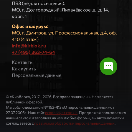
ПВЗ (не для посещения):
МO, г. Долгопрудный, Лихачёвское ш., д. 14,
корп. 1
Офис и шоурум:
МО, г. Дмитров, ул. Профессиональная, д.4, оф.
410 (4 этаж)
info@kirblok.ru
+7 (495) 363-74-64
Контакты
Как купить
Персональные данные
© «Кирблок», 2017 - 2026. Все права защищены. Не является
публичной офертой.
Мы соблюдем закон № 152-ФЗ «О персональных данных» от
27.07.2006г. Наш сайт
использует cookie
. Продолжая пользоваться
нашим сайтом и заполняя на нем любые формы, вы автоматически
соглашаетесь с
правилами обработки персональных данных
.