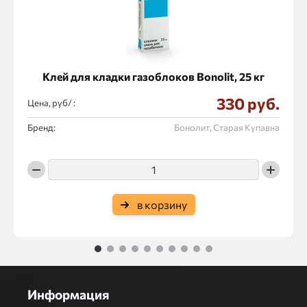
Клей для кладки газоблоков Bonolit, 25 кг
330 руб.
Цена, руб/ :
Бренд:
Бонолит, Старая Купавна
в корзину
1
2
3
4
5
6
7
8
9
10
Информация