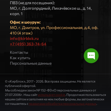
ПВЗ (не для посещения):
МO, г. Долгопрудный, Лихачёвское ш., д. 14,
корп. 1
Офис и шоурум:
МО, г. Дмитров, ул. Профессиональная, д.4, оф.
410 (4 этаж)
info@kirblok.ru
+7 (495) 363-74-64
Контакты
Как купить
Персональные данные
© «Кирблок», 2017 - 2026. Все права защищены. Не является
публичной офертой.
Мы соблюдем закон № 152-ФЗ «О персональных данных» от
27.07.2006г. Наш сайт
использует cookie
. Продолжая пользоваться
нашим сайтом и заполняя на нем любые формы, вы автоматически
соглашаетесь с
правилами обработки персональных данных
.