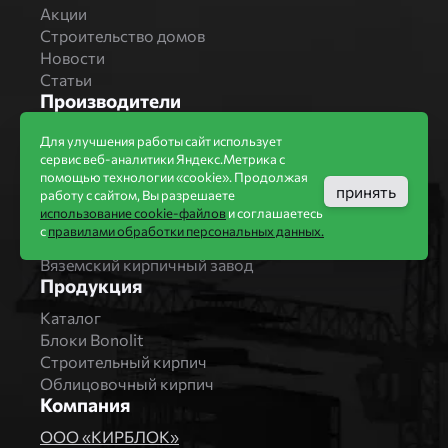
Акции
Строительство домов
Новости
Статьи
Производители
Бренды
Для улучшения работы сайт использует
Bonolit
сервис веб-аналитики Яндекс.Метрика с
Завод Мстера
помощью технологии «cookie». Продолжая
принять
работу с сайтом, Вы разрешаете
Вышневолоцкая керамика
использование cookie-файлов
и соглашаетесь
Магма Керамик
с
правилами обработки персональных данных.
Комбинат СТРОМА
Вяземский кирпичный завод
Продукция
Каталог
Блоки Bonolit
Строительный кирпич
Облицовочный кирпич
Компания
ООО «КИРБЛОК»