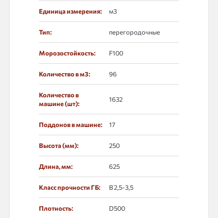
Единица измерения:
м3
Тип:
перегородочные
Морозостойкость:
F100
Количество в м3:
96
Количество в
1632
машине (шт):
Поддонов в машине:
17
Высота (мм):
250
Длина, мм:
625
Класс прочности ГБ:
В 2,5-3,5
Плотность:
D500