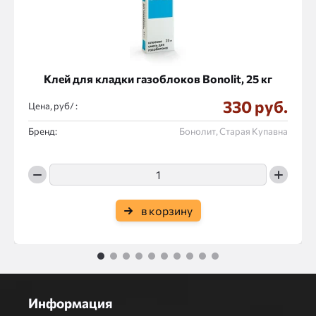
Клей для кладки газоблоков Bonolit, 25 кг
330 руб.
Цена, руб/ :
Бренд:
Бонолит, Старая Купавна
в корзину
1
2
3
4
5
6
7
8
9
10
Информация