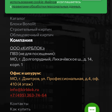
использование cookie-файлов
и соглашаетесь
Вяземский кирпичный завод
с
правилами обработки персональных данных.
Продукция
Каталог
Блоки Bonolit
Строительный кирпич
Облицовочный кирпич
Компания
ООО «КИРБЛОК»
ПВЗ (не для посещения):
МO, г. Долгопрудный, Лихачёвское ш., д. 14,
корп. 1
Офис и шоурум:
МО, г. Дмитров, ул. Профессиональная, д.4, оф.
410 (4 этаж)
info@kirblok.ru
+7 (495) 363-74-64
Контакты
Как купить