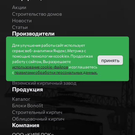
Акции
Строительство домов
Новости
Статьи
Производители
Бренды
Для улучшения работы сайт использует
Bonolit
сервис веб-аналитики Яндекс.Метрика с
Завод Мстера
помощью технологии «cookie». Продолжая
принять
работу с сайтом, Вы разрешаете
Вышневолоцкая керамика
использование cookie-файлов
и соглашаетесь
Магма Керамик
с
правилами обработки персональных данных.
Комбинат СТРОМА
Вяземский кирпичный завод
Продукция
Каталог
Блоки Bonolit
Строительный кирпич
Облицовочный кирпич
Компания
ООО «КИРБЛОК»