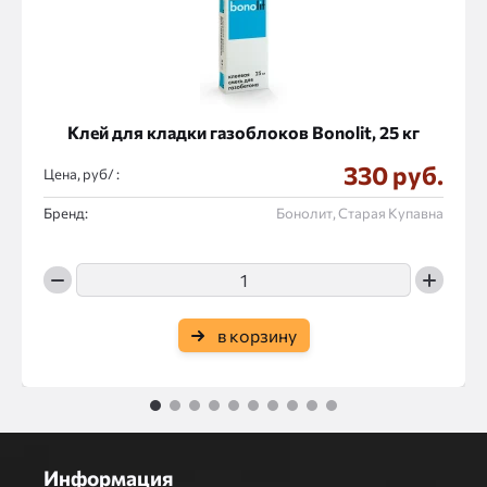
Клей для кладки газоблоков Bonolit, 25 кг
330 руб.
Цена, руб/ :
Бренд:
Бонолит, Старая Купавна
в корзину
1
2
3
4
5
6
7
8
9
10
Информация