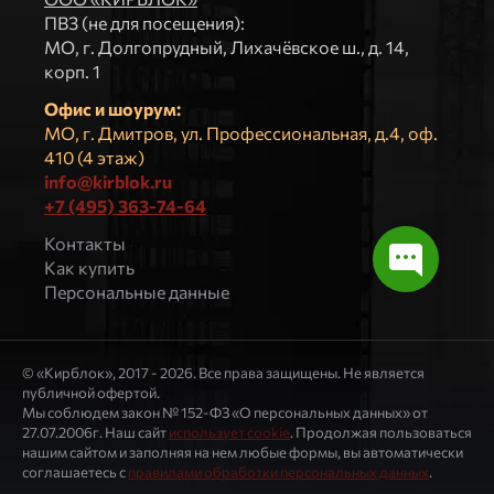
ПВЗ (не для посещения):
МO, г. Долгопрудный, Лихачёвское ш., д. 14,
корп. 1
Офис и шоурум:
МО, г. Дмитров, ул. Профессиональная, д.4, оф.
410 (4 этаж)
info@kirblok.ru
+7 (495) 363-74-64
Контакты
Как купить
Персональные данные
© «Кирблок», 2017 - 2026. Все права защищены. Не является
публичной офертой.
Мы соблюдем закон № 152-ФЗ «О персональных данных» от
27.07.2006г. Наш сайт
использует cookie
. Продолжая пользоваться
нашим сайтом и заполняя на нем любые формы, вы автоматически
соглашаетесь с
правилами обработки персональных данных
.