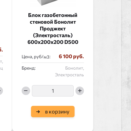
Блок газобетонный
стеновой Бонолит
Проджект
(Электросталь)
600x200x200 D500
б.
6 100 руб.
Цена, руб/
:
т,
ец
Бренд:
Бонолит,
Электросталь
в корзину