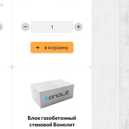
на
в корзину
Блок газобетонный
стеновой Бонолит