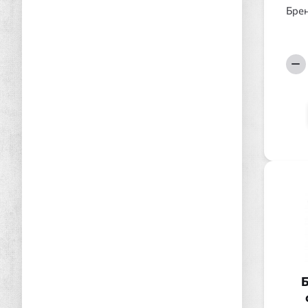
Брен
Б