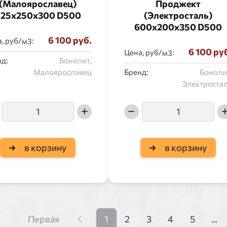
(Малоярославец)
Проджект
625x250x300 D500
(Электросталь)
600x200x350 D500
6 100 руб.
, руб/
:
6 100 ру
Цена, руб/
:
д:
Бонолит,
Малоярославец
Бренд:
Боноли
Электроста
в корзину
в корзину
Первая
1
2
3
4
5
...