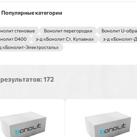
Популярные категории
нолит cтеновые
Бонолит перегородки
Бонолит U-обр
онолит D400
з-д «Бонолит Ст. Купавна»
з-д «Бонолит-
д «Бонолит-Электросталь»
 результатов:
172