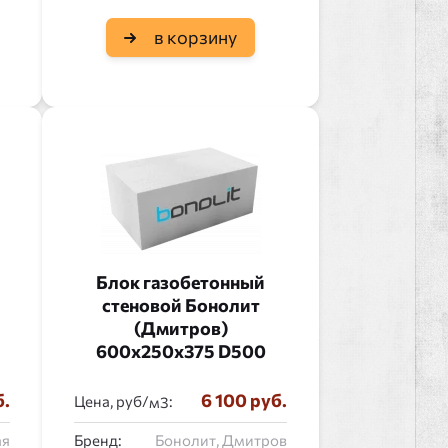
в корзину
Блок газобетонный
стеновой Бонолит
(Дмитров)
600x250x375 D500
б.
6 100 руб.
Цена, руб/
:
ая
Бренд:
Бонолит, Дмитров