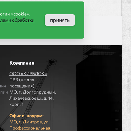
огии «cookie».
принять
илами обработки
Компания
ООО «КИРБЛОК»
ПВЗ (не для
пич
посещения):
рпич
МO, г. Долгопрудный,
Лихачёвское ш., д. 14,
корп. 1
Офис и шоурум:
МО, г. Дмитров, ул.
Профессиональная,