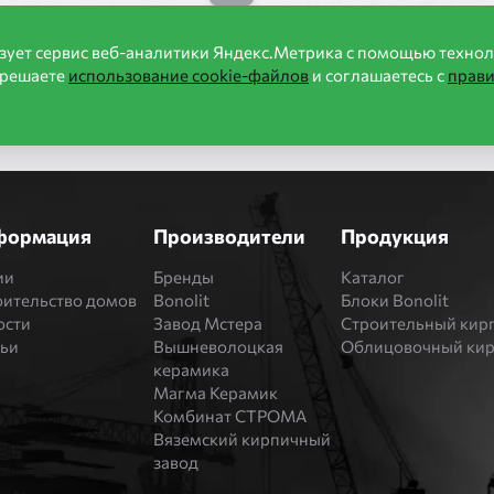
зует сервис веб-аналитики Яндекс.Метрика с помощью технол
зрешаете
использование cookie-файлов
и соглашаетесь с
прав
формация
Производители
Продукция
ии
Бренды
Каталог
оительство домов
Bonolit
Блоки Bonolit
ости
Завод Мстера
Строительный кир
тьи
Вышневолоцкая
Облицовочный ки
керамика
Магма Керамик
Комбинат СТРОМА
Вяземский кирпичный
завод