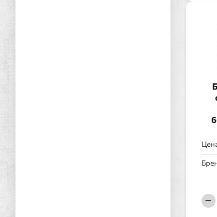
Б
6
Цена
Брен