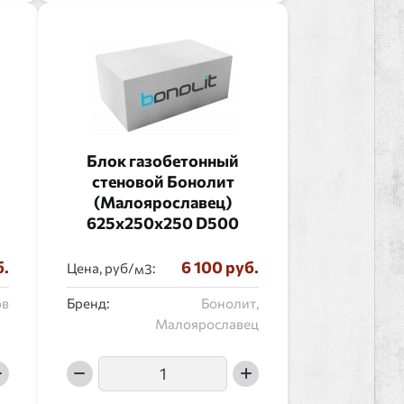
Блок газобетонный
стеновой Бонолит
(Малоярославец)
625x250x250 D500
б.
6 100 руб.
Цена, руб/
:
ов
Бренд:
Бонолит,
Малоярославец