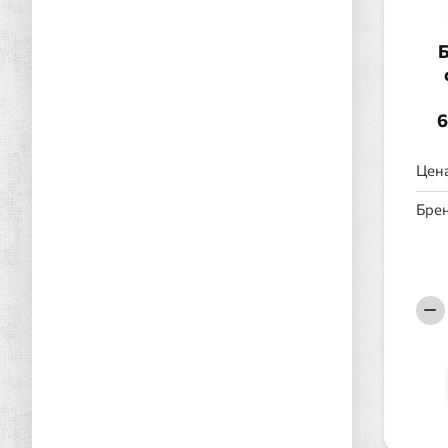
Б
6
Цена
Брен