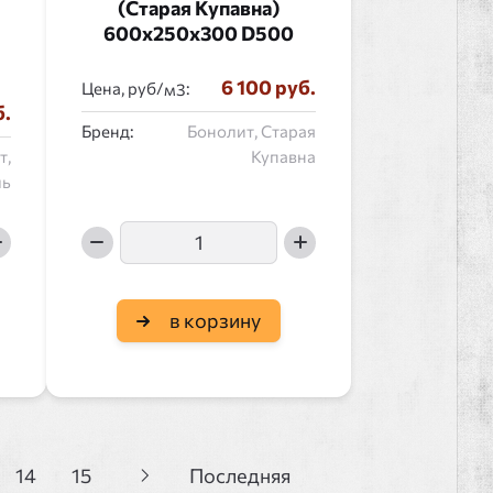
(Старая Купавна)
600x250x300 D500
6 100 руб.
Цена, руб/
:
б.
Бренд:
Бонолит, Старая
т,
Купавна
ль
в корзину
14
15
Последняя