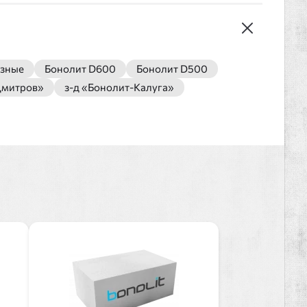
азные
Бонолит D600
Бонолит D500
Дмитров»
з-д «Бонолит-Калуга»