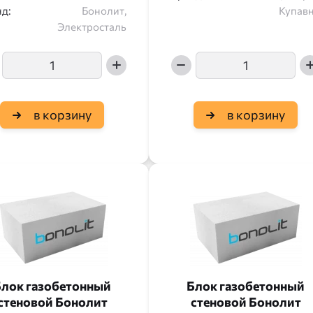
д:
Бонолит,
Купав
Электросталь
в корзину
в корзину
лок газобетонный
Блок газобетонный
стеновой Бонолит
стеновой Бонолит