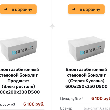
в корзину
в корзину
лок газобетонный
Блок газобетонный
стеновой Бонолит
стеновой Бонолит
Проджект
(Старая Купавна)
(Электросталь)
600x250x250 D500
00x200x300 D500
6 100 ру
Цена, руб/
:
6 100 руб.
, руб/
:
Бренд:
Бонолит, Стар