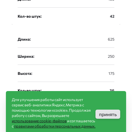
Кол-во штук:
42
Длина:
625
Ширина:
250
Высота:
175
Кол-во штук:
36
Для улучшения работы сайт использует
сервис веб-аналитики Яндекс.Метрика с
помощью технологии «cookie». Продолжая
Длина:
625
принять
работу с сайтом, Вы разрешаете
использование cookie-файлов
и соглашаетесь
с
правилами обработки персональных данных.
Ширина:
250