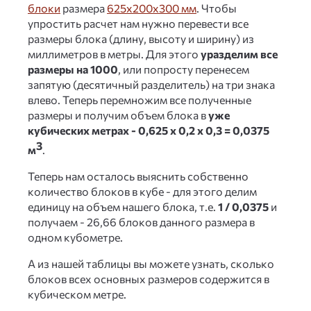
блоки
размера
625x200x300 мм
. Чтобы
упростить расчет нам нужно перевести все
размеры блока (длину, высоту и ширину) из
миллиметров в метры. Для этого
уразделим все
размеры на 1000
, или попросту перенесем
запятую (десятичный разделитель) на три знака
влево. Теперь перемножим все полученные
размеры и получим объем блока в
уже
кубических метрах - 0,625 x 0,2 x 0,3 = 0,0375
3
м
.
Теперь нам осталось выяснить собственно
количество блоков в кубе - для этого делим
единицу на объем нашего блока, т.е.
1 / 0,0375
и
получаем - 26,66 блоков данного размера в
одном кубометре.
А из нашей таблицы вы можете узнать, сколько
блоков всех основных размеров содержится в
кубическом метре.